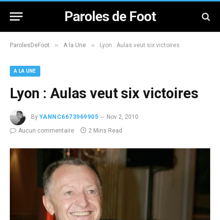
Paroles de Foot
»
»
ParolesDeFoot
A la Une
Lyon : Aulas veut six victoires
A LA UNE
Lyon : Aulas veut six victoires
By
YANNC6673969905
Nov 2, 2010
Aucun commentaire
2 Mins Read