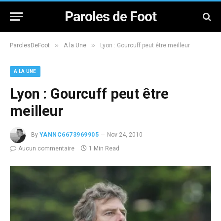
Paroles de Foot
»
»
ParolesDeFoot
A la Une
Lyon : Gourcuff peut être meilleur
A LA UNE
Lyon : Gourcuff peut être
meilleur
By
YANNC6673969905
Nov 24, 2010
Aucun commentaire
1 Min Read