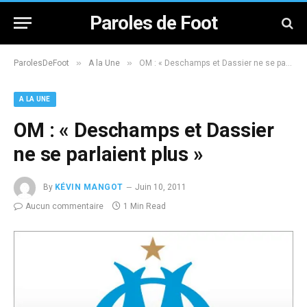
Paroles de Foot
»
»
ParolesDeFoot
A la Une
OM : « Deschamps et Dassier ne se parlaient plus »
A LA UNE
OM : « Deschamps et Dassier
ne se parlaient plus »
By
KÉVIN MANGOT
Juin 10, 2011
Aucun commentaire
1 Min Read