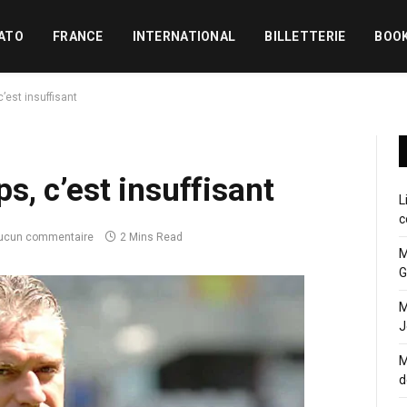
ATO
FRANCE
INTERNATIONAL
BILLETTERIE
BOO
est insuffisant
, c’est insuffisant
L
c
ucun commentaire
2 Mins Read
M
G
M
J
M
d