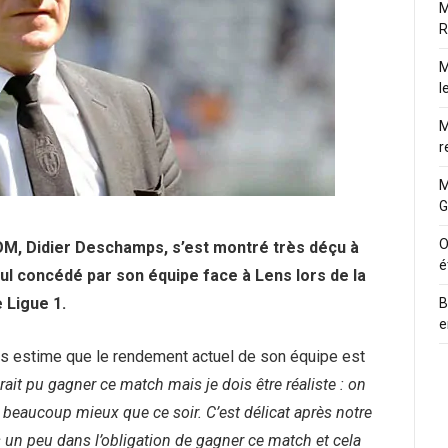
M
R
M
l
M
r
M
G
O
’OM, Didier Deschamps, s’est montré très déçu à
é
nul concédé par son équipe face à Lens lors de la
 Ligue 1.
B
e
is estime que le rendement actuel de son équipe est
rait pu gagner ce match mais je dois être réaliste : on
e beaucoup mieux que ce soir. C’est délicat après notre
s un peu dans l’obligation de gagner ce match et cela