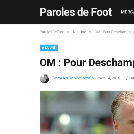
Paroles de Foot
MERC
»
»
ParolesDeFoot
A la Une
OM : Pour Deschamps, c’
A LA UNE
OM : Pour Deschamps
By
YANNC6673969905
Nov 14, 2010
A