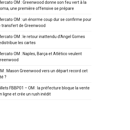
ercato OM : Greenwood donne son feu vert à la
oma, une première offensive se prépare
ercato OM : un énorme coup dur se confirme pour
e transfert de Greenwood
ercato OM : le retour inattendu d’Angel Gomes
edistribue les cartes
ercato OM : Naples, Barça et Atlético veulent
reenwood
M : Mason Greenwood vers un départ record cet
té ?
illets FBBP01 – OM : la préfecture bloque la vente
n ligne et crée un rush inédit