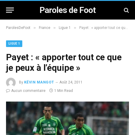
Paroles de Foot
»
»
»
ParolesDeFoot
France
Ligue 1
Payet : « apporter tout ce que je peux à l’équipe »
LIGUE 1
Payet : « apporter tout ce que
je peux à l’équipe »
By
KÉVIN MANGOT
Août 24, 2011
Aucun commentaire
1 Min Read