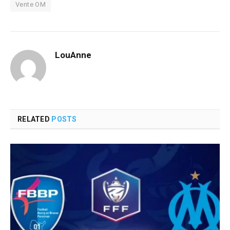
Vente OM
LouAnne
RELATED
POSTS