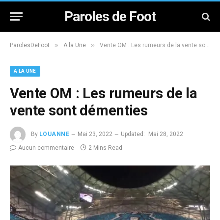
Paroles de Foot
»
»
ParolesDeFoot
A la Une
Vente OM : Les rumeurs de la vente sont démenties
A LA UNE
Vente OM : Les rumeurs de la
vente sont démenties
By
LOUANNE
Mai 23, 2022
Updated:
Mai 28, 2022
Aucun commentaire
2 Mins Read