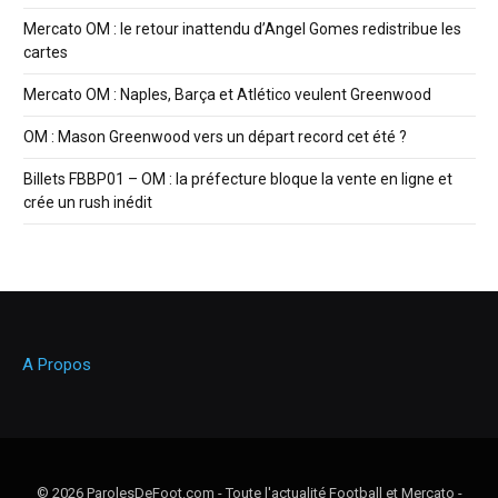
Mercato OM : le retour inattendu d’Angel Gomes redistribue les
cartes
Mercato OM : Naples, Barça et Atlético veulent Greenwood
OM : Mason Greenwood vers un départ record cet été ?
Billets FBBP01 – OM : la préfecture bloque la vente en ligne et
crée un rush inédit
A Propos
© 2026 ParolesDeFoot.com - Toute l'actualité Football et Mercato -