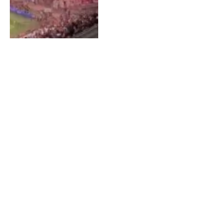
Christophe Galtier et l’OM :
rumeurs, inquiétudes et
avenir incertain
By
BERTRAND
Juin 18, 2023