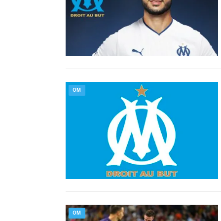
OM
OM