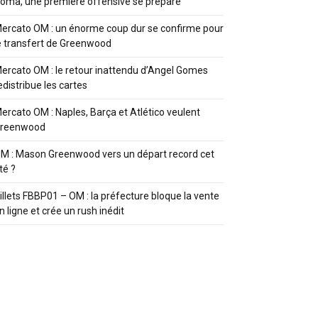
oma, une première offensive se prépare
ercato OM : un énorme coup dur se confirme pour
e transfert de Greenwood
ercato OM : le retour inattendu d’Angel Gomes
edistribue les cartes
ercato OM : Naples, Barça et Atlético veulent
reenwood
M : Mason Greenwood vers un départ record cet
té ?
illets FBBP01 – OM : la préfecture bloque la vente
n ligne et crée un rush inédit