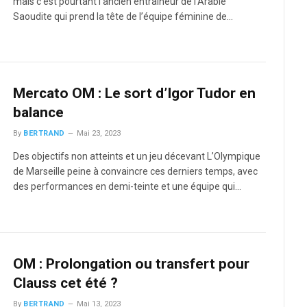
mais c’est pourtant l’ancien entraîneur de l’Arabie
Saoudite qui prend la tête de l’équipe féminine de…
Mercato OM : Le sort d’Igor Tudor en
balance
By
BERTRAND
Mai 23, 2023
Des objectifs non atteints et un jeu décevant L’Olympique
de Marseille peine à convaincre ces derniers temps, avec
des performances en demi-teinte et une équipe qui…
OM : Prolongation ou transfert pour
Clauss cet été ?
By
BERTRAND
Mai 13, 2023