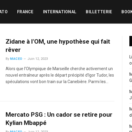
ATO
FRANCE
INTERNATIONAL
BILLETTERIE
BOO
Zidane à l’OM, une hypothèse qui fait
rêver
L
By
MACEO
Juin 12, 2023
c
Alors que l’Olympique de Marseille cherche activement un
M
nouvel entraîneur après le départ précipité d’Igor Tudor, les
G
spéculations vont bon train sur la Canebière. Parmi les…
M
J
M
Mercato PSG : Un cador se retire pour
d
Kylian Mbappé
M
By
MACEO
Juin 12, 2023