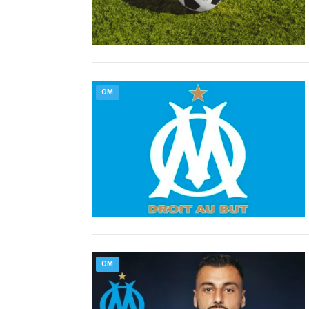
OM
OM