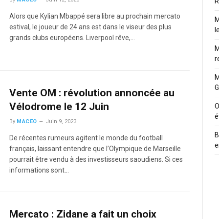
R
Alors que Kylian Mbappé sera libre au prochain mercato
M
estival, le joueur de 24 ans est dans le viseur des plus
l
grands clubs européens. Liverpool rêve,…
M
r
M
G
Vente OM : révolution annoncée au
Vélodrome le 12 Juin
O
é
By
MACEO
Juin 9, 2023
B
De récentes rumeurs agitent le monde du football
e
français, laissant entendre que l’Olympique de Marseille
pourrait être vendu à des investisseurs saoudiens. Si ces
informations sont…
Mercato : Zidane a fait un choix